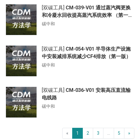
[双碳工具]
CM-039-V01 通过蒸汽阀更换
和冷凝水回收提高蒸汽系统效率 （第一
版）
碳中和
[双碳工具]
CM-054-V01 半导体生产设施
中安装减排系统减少CF4排放（第一版）
碳中和
[双碳工具]
CM-036-V01 安装高压直流输
电线路
碳中和
«
1
2
3
...
5
»