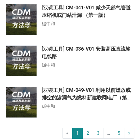
[双碳工具]
CM-041-V01 减少天然气管道
压缩机或门站泄漏 （第一版）
碳中和
[双碳工具]
CM-036-V01 安装高压直流输
电线路
碳中和
[双碳工具]
CM-049-V01 利用以前燃放或
排空的渗漏气为燃料新建联网电厂（第一
版）
碳中和
«
1
2
3
...
5
»